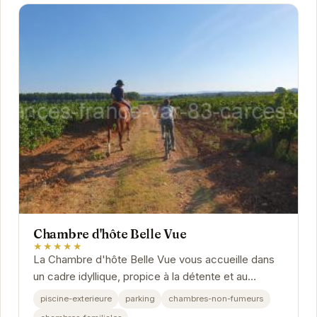
Chambre d'hôte Belle Vue
★★★★★
La Chambre d'hôte Belle Vue vous accueille dans
un cadre idyllique, propice à la détente et au
ressourcement. Profitez du calme et de la...
piscine-exterieure
parking
chambres-non-fumeurs