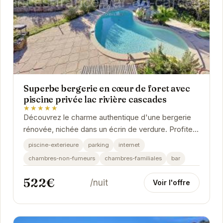
Superbe bergerie en cœur de foret avec
piscine privée lac rivière cascades
★★★★★
Découvrez le charme authentique d'une bergerie
rénovée, nichée dans un écrin de verdure. Profitez
de la piscine privée, explorez les environs...
piscine-exterieure
parking
internet
chambres-non-fumeurs
chambres-familiales
bar
522€
/nuit
Voir l'offre