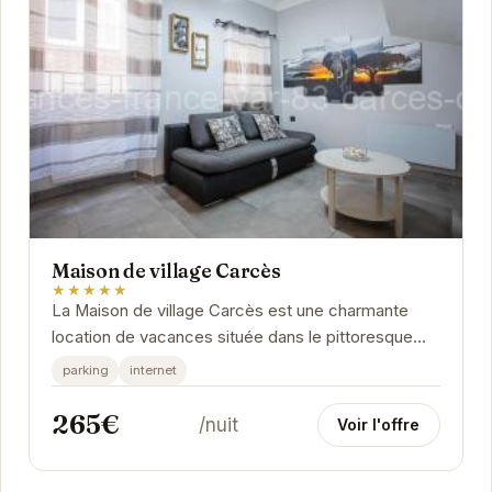
Maison de village Carcès
★★★★★
La Maison de village Carcès est une charmante
location de vacances située dans le pittoresque
village de Carcès. Offrant un cadre paisible et...
parking
internet
265€
/nuit
Voir l'offre