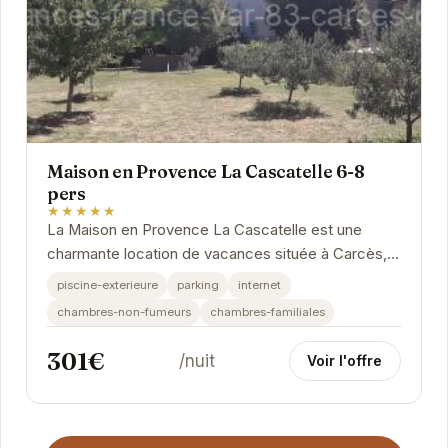
Maison en Provence La Cascatelle 6-8
pers
★★★★★
La Maison en Provence La Cascatelle est une
charmante location de vacances située à Carcès,
idéale pour les familles ou les groupes d'amis.
piscine-exterieure
parking
internet
Avec...
chambres-non-fumeurs
chambres-familiales
301€
/nuit
Voir l'offre