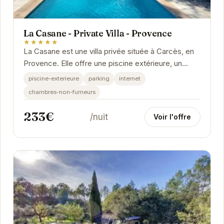
La Casane - Private Villa - Provence
★★★★★
La Casane est une villa privée située à Carcès, en
Provence. Elle offre une piscine extérieure, un
parking, une connexion Internet et des...
piscine-exterieure
parking
internet
chambres-non-fumeurs
233€
/nuit
Voir l'offre