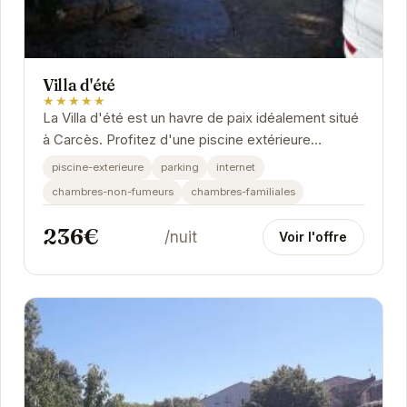
Villa d'été
★★★★★
La Villa d'été est un havre de paix idéalement situé
à Carcès. Profitez d'une piscine extérieure
rafraîchissante, d'un parking privé et...
piscine-exterieure
parking
internet
chambres-non-fumeurs
chambres-familiales
236€
/nuit
Voir l'offre