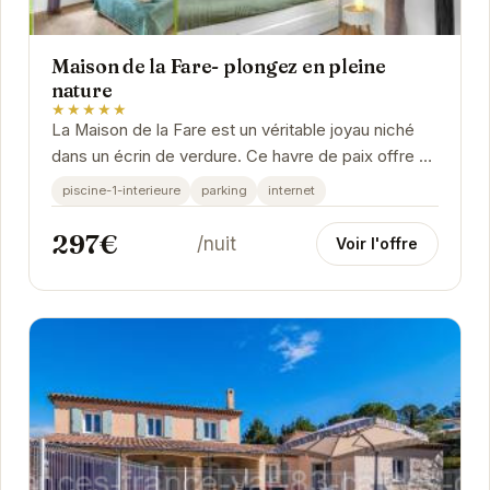
Maison de la Fare- plongez en pleine
nature
★★★★★
La Maison de la Fare est un véritable joyau niché
dans un écrin de verdure. Ce havre de paix offre un
cadre idéal pour se ressourcer et profiter...
piscine-1-interieure
parking
internet
297€
/nuit
Voir l'offre