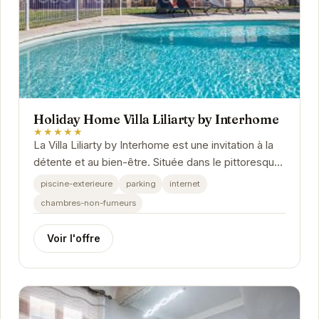
Holiday Home Villa Liliarty by Interhome
★★★★★
La Villa Liliarty by Interhome est une invitation à la
détente et au bien-être. Située dans le pittoresque
village de Carcès, cette villa vous...
piscine-exterieure
parking
internet
chambres-non-fumeurs
Voir l'offre