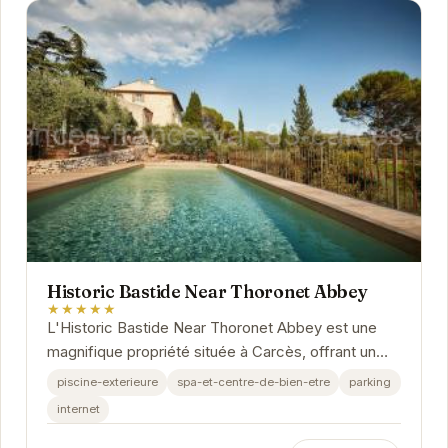
Historic Bastide Near Thoronet Abbey
★★★★★
L'Historic Bastide Near Thoronet Abbey est une
magnifique propriété située à Carcès, offrant un
cadre idéal pour des vacances relaxantes.
piscine-exterieure
spa-et-centre-de-bien-etre
parking
internet