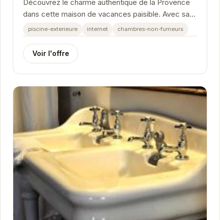
Découvrez le charme authentique de la Provence
dans cette maison de vacances paisible. Avec sa
piscine privée, son cadre verdoyant et son...
piscine-exterieure
internet
chambres-non-fumeurs
Voir l'offre