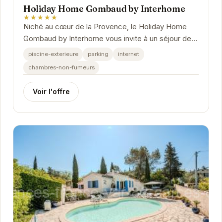
Holiday Home Gombaud by Interhome
★★★★★
Niché au cœur de la Provence, le Holiday Home
Gombaud by Interhome vous invite à un séjour de
détente et de découverte. Profitez du calme et
piscine-exterieure
parking
internet
de...
chambres-non-fumeurs
Voir l'offre