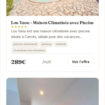
Lou Vaou - Maison Climatisée avec Piscine
★★★★★
Lou Vaou est une maison climatisée avec piscine
située à Carcès, idéale pour des vacances
relaxantes. Profitez du soleil du Var et de la...
piscine-exterieure
parking
internet
chambres-non-fumeurs
289€
/nuit
Voir l'offre