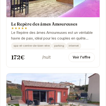
Le Repère des âmes Amoureuses
★★★★★
Le Repère des âmes Amoureuses est un véritable
havre de paix, idéal pour les couples en quête
d'une escapade romantique. Son atmosphère
spa-et-centre-de-bien-etre
parking
internet
intime...
172€
/nuit
Voir l'offre