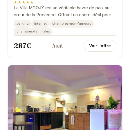
★★★★★
La Villa MOOJŸ est un véritable havre de paix au
cœur de la Provence. Offrant un cadre idéal pour
des vacances en famille ou entre amis, cette...
parking
internet
chambres-non-fumeurs
chambres-familiales
287€
/nuit
Voir l'offre