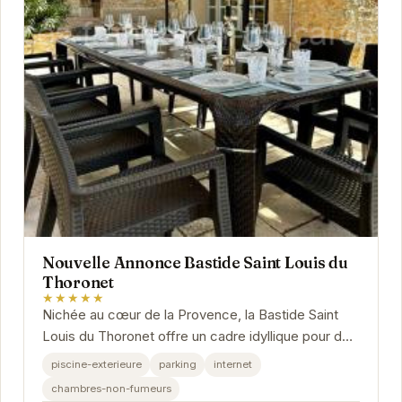
Nouvelle Annonce Bastide Saint Louis du
Thoronet
★★★★★
Nichée au cœur de la Provence, la Bastide Saint
Louis du Thoronet offre un cadre idyllique pour des
vacances reposantes.
piscine-exterieure
parking
internet
chambres-non-fumeurs