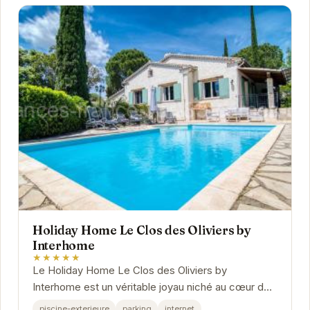
Holiday Home Le Clos des Oliviers by
Interhome
★★★★★
Le Holiday Home Le Clos des Oliviers by
Interhome est un véritable joyau niché au cœur de
la Provence. Avec sa piscine extérieure
piscine-exterieure
parking
internet