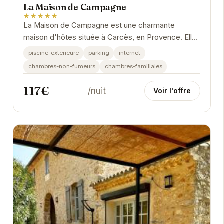
La Maison de Campagne
★★★★★
La Maison de Campagne est une charmante
maison d'hôtes située à Carcès, en Provence. Elle
offre un cadre paisible et relaxant, idéal pour se...
piscine-exterieure
parking
internet
chambres-non-fumeurs
chambres-familiales
117€
/nuit
Voir l'offre