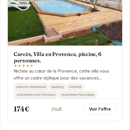
Carcès, Villa en Provence, piscine, 6
personnes.
★★★★★
Nichée au cœur de la Provence, cette villa vous
offre un cadre idyllique pour des vacances
inoubliables. Profitez de la piscine privée, du
piscine-exterieure
parking
internet
jardin...
chambres-non-fumeurs
chambres-familiales
174€
/nuit
Voir l'offre