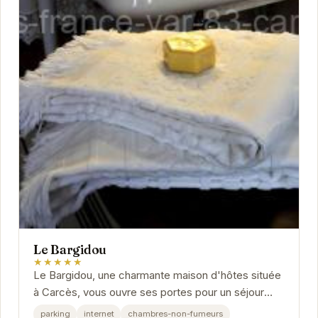
Le Bargidou
★★★★★
Le Bargidou, une charmante maison d'hôtes située
à Carcès, vous ouvre ses portes pour un séjour
inoubliable en Provence. Imprégnez-vous de...
parking
internet
chambres-non-fumeurs