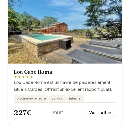
Lou Cabe Roma
★★★★★
Lou Cabe Roma est un havre de paix idéalement
situé à Carcès. Offrant un excellent rapport qualité-
prix, cet établissement a conquis le cœur...
piscine-exterieure
parking
internet
227€
/nuit
Voir l'offre