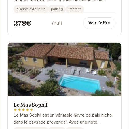
pour se ressourcer et profiter du calme de la
Provence.
piscine-exterieure
parking
internet
278€
/nuit
Voir l'offre
Le Mas Sophil
★★★★★
Le Mas Sophil est un véritable havre de paix niché
dans le paysage provençal. Avec une note
exceptionnelle de 10/10 basée sur 18 avis, ce lieu...