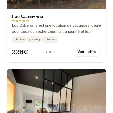
Lou Caberoma
★★★★★
Lou Caberoma est une location de vacances idéale
pour ceux qui recherchent la tranquillité et le
confort. Avec sa piscine privée, son parking et...
piscine
parking
internet
228€
/nuit
Voir l'offre