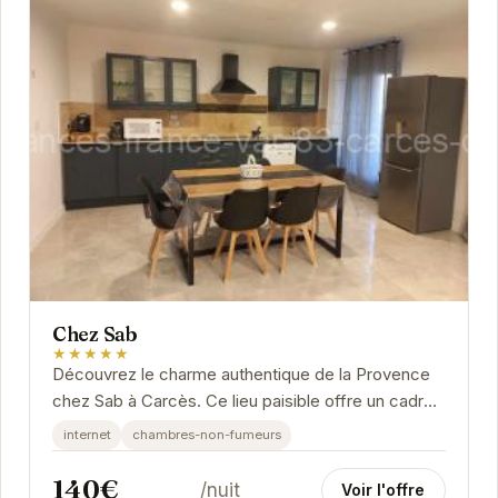
Chez Sab
★★★★★
Découvrez le charme authentique de la Provence
chez Sab à Carcès. Ce lieu paisible offre un cadre
idéal pour se ressourcer et profiter du soleil...
internet
chambres-non-fumeurs
140€
/nuit
Voir l'offre