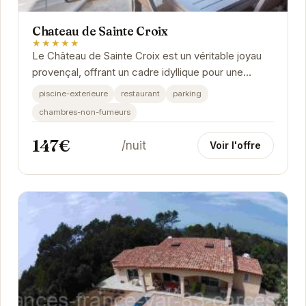
Chateau de Sainte Croix
★★★★★
Le Château de Sainte Croix est un véritable joyau
provençal, offrant un cadre idyllique pour une
escapade romantique ou des vacances en
piscine-exterieure
restaurant
parking
famille....
chambres-non-fumeurs
147€
/nuit
Voir l'offre