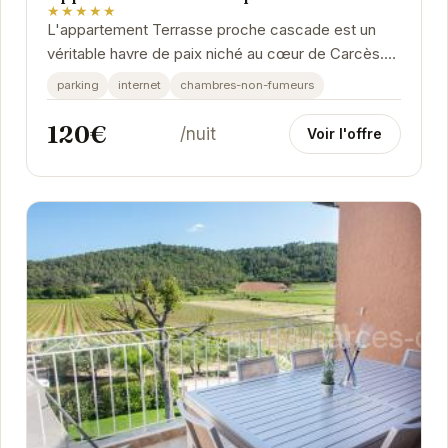
★★★★★
L'appartement Terrasse proche cascade est un
véritable havre de paix niché au cœur de Carcès.
Son emplacement privilégié à proximité d'une...
parking
internet
chambres-non-fumeurs
120€
/nuit
Voir l'offre