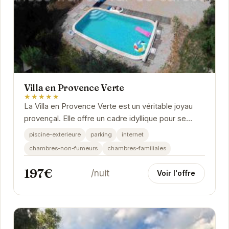
Villa en Provence Verte
★★★★★
La Villa en Provence Verte est un véritable joyau
provençal. Elle offre un cadre idyllique pour se
détendre et profiter du calme de la campagne....
piscine-exterieure
parking
internet
chambres-non-fumeurs
chambres-familiales
197€
/nuit
Voir l'offre