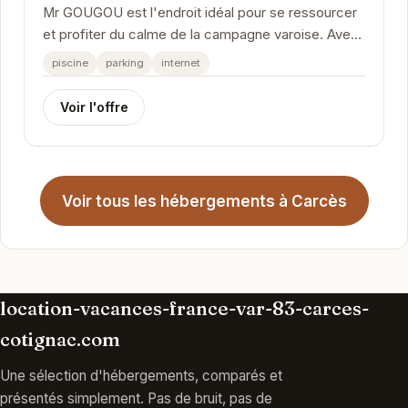
Mr GOUGOU est l'endroit idéal pour se ressourcer
et profiter du calme de la campagne varoise. Avec
ses équipements modernes et son atmosphère...
piscine
parking
internet
Voir l'offre
Voir tous les hébergements à Carcès
location-vacances-france-var-83-carces-
cotignac.com
Une sélection d'hébergements, comparés et
présentés simplement. Pas de bruit, pas de