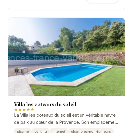
Villa les coteaux du soleil
★★★★★
La Villa les coteaux du soleil est un véritable havre
de paix au cœur de la Provence. Son emplacement
privilégié à Carcès offre un accès...
piscine
parking
internet
chambres-non-fumeurs