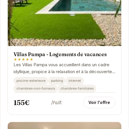
Villas Pampa - Logements de vacances
★★★★★
Les Villas Pampa vous accueillent dans un cadre
idyllique, propice à la relaxation et à la découverte
des charmes de la Provence. Avec une piscine...
piscine-exterieure
parking
internet
chambres-non-fumeurs
chambres-familiales
155€
/nuit
Voir l'offre