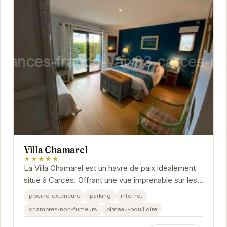
Villa Chamarel
★★★★★
La Villa Chamarel est un havre de paix idéalement
situé à Carcès. Offrant une vue imprenable sur les
paysages environnants, cette villa dispose...
piscine-exterieure
parking
internet
chambres-non-fumeurs
plateau-bouilloire