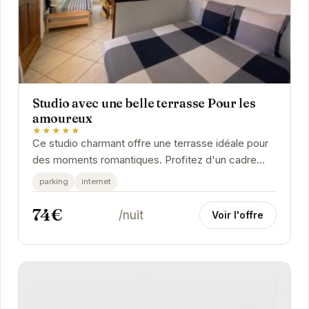
Studio avec une belle terrasse Pour les
amoureux
★★★★★
Ce studio charmant offre une terrasse idéale pour
des moments romantiques. Profitez d'un cadre
paisible et intime pour une escapade inoubliable.
parking
internet
74€
/nuit
Voir l'offre