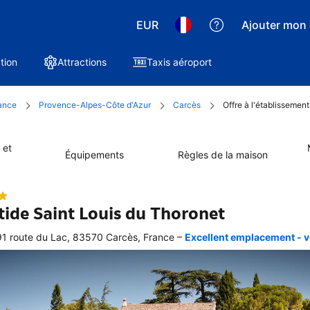
EUR
Ajouter mon 
tion
Attractions
Taxis aéroport
ance
Provence-Alpes-Côte d'Azur
Carcès
Offre à l'établissement
 et
Équipements
Règles de la maison
tide Saint Louis du Thoronet
–
1 route du Lac, 83570 Carcès, France
Excellent emplacement - vo
ellente
ation 
graphique 