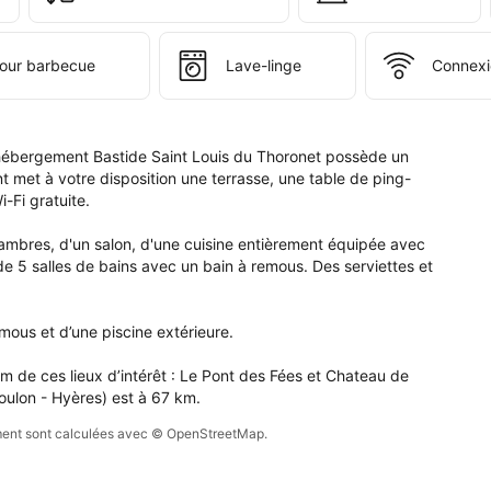
t 
s 
 pour barbecue
Lave-linge
Connexio
ronet.
 l’hébergement Bastide Saint Louis du Thoronet possède un 
t met à votre disposition une terrasse, une table de ping-
Fi gratuite.

ambres, d'un salon, d'une cuisine entièrement équipée avec 
de 5 salles de bains avec un bain à remous. Des serviettes et 
mous et d’une piscine extérieure.

 de ces lieux d’intérêt : Le Pont des Fées et Chateau de 
oulon - Hyères) est à 67 km.
sement sont calculées avec © OpenStreetMap.