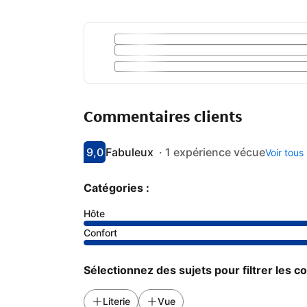
Commentaires clients
9,0
Fabuleux
·
1 expérience vécue
Voir tous
Avec une note de 9
fabuleux
Catégories :
Hôte
Confort
Sélectionnez des sujets pour filtrer les 
Literie
Vue