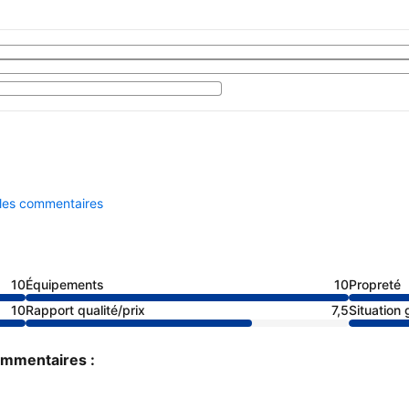
 les commentaires
10
Équipements
10
Propreté
10
Rapport qualité/prix
7,5
Situation
commentaires :