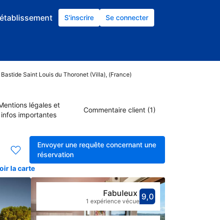
établissement
S'inscrire
Se connecter
 Bastide Saint Louis du Thoronet (Villa), (France)
Mentions légales et
Commentaire client (1)
infos importantes
Envoyer une requête concernant une
réservation
ir la carte
Fabuleux
9,0
Avec une not
fabuleux
1 expérience vécue