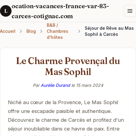
ocation-vacances-france-var-83-
L
carces-cotignac.com
B&B /
Séjour de Rêve au Mas
Accueil
Blog
Chambres
Sophil à Carcès
d'hôtes
Le Charme Provençal du
Mas Sophil
Par
Aurélie Durand
le
15 mars 2024
Niché au cœur de la Provence, Le Mas Sophil
offre une escapade paisible et authentique.
Découvrez le charme de Carcès et profitez d'un
séjour inoubliable dans ce havre de paix. Entre