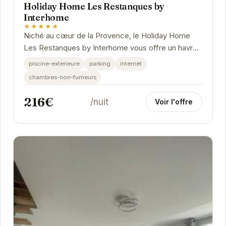
Holiday Home Les Restanques by
Interhome
★★★★★
Niché au cœur de la Provence, le Holiday Home
Les Restanques by Interhome vous offre un havre
de paix et de confort.
piscine-exterieure
parking
internet
chambres-non-fumeurs
216€
/nuit
Voir l'offre