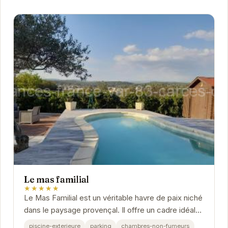
Le mas familial
★★★★★
Le Mas Familial est un véritable havre de paix niché
dans le paysage provençal. Il offre un cadre idéal
pour des vacances relaxantes en famille...
piscine-exterieure
parking
chambres-non-fumeurs