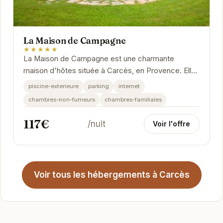
La Maison de Campagne
★★★★★
La Maison de Campagne est une charmante
maison d'hôtes située à Carcès, en Provence. Elle
offre un cadre paisible et relaxant, idéal pour se...
piscine-exterieure
parking
internet
chambres-non-fumeurs
chambres-familiales
117€
/nuit
Voir l'offre
Voir tous les hébergements à Carcès