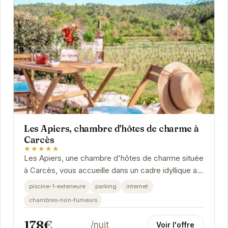
Les Apiers, chambre d'hôtes de charme à
Carcès
★★★★★
Les Apiers, une chambre d'hôtes de charme située
à Carcès, vous accueille dans un cadre idyllique au
cœur de la Provence. Profitez du calme et...
piscine-1-exterieure
parking
internet
chambres-non-fumeurs
178€
/nuit
Voir l'offre