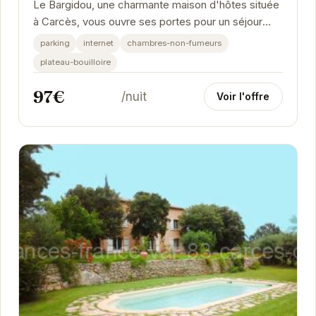
Le Bargidou, une charmante maison d'hôtes située
à Carcès, vous ouvre ses portes pour un séjour
inoubliable en Provence. Imprégnez-vous de...
parking
internet
chambres-non-fumeurs
plateau-bouilloire
97€
/nuit
Voir l'offre