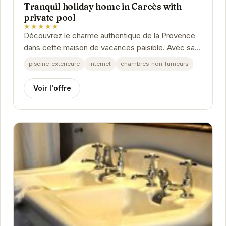
Tranquil holiday home in Carcès with
private pool
★★★★★
Découvrez le charme authentique de la Provence
dans cette maison de vacances paisible. Avec sa
piscine privée, son cadre verdoyant et son...
piscine-exterieure
internet
chambres-non-fumeurs
Voir l'offre