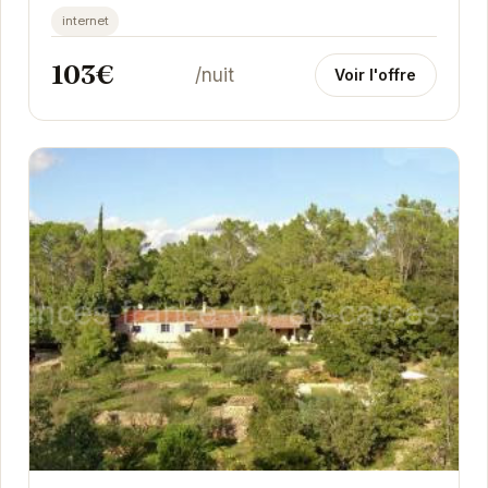
permet de profiter pleinement de la vie locale, tout
internet
en...
103€
/nuit
Voir l'offre